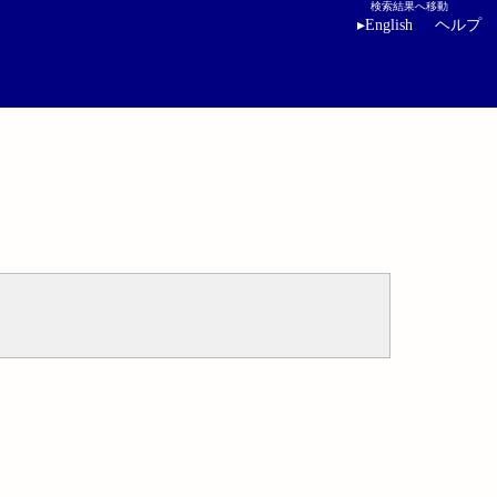
検索結果へ移動
▸
English
ヘルプ