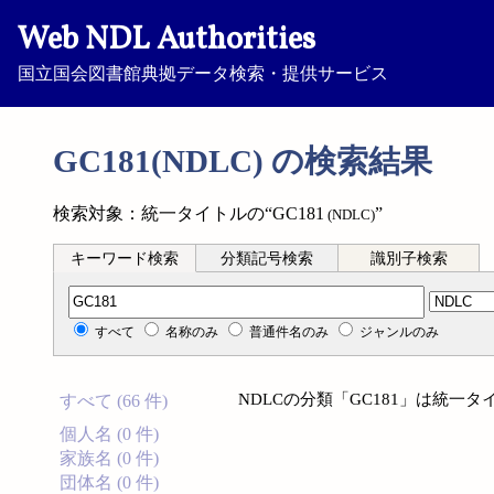
Web NDL Authorities
国立国会図書館典拠データ検索・提供サービス
GC181(NDLC) の検索結果
検索対象：統一タイトルの“GC181
”
(NDLC)
キーワード検索
分類記号検索
識別子検索
分類記号検索
すべて
名称のみ
普通件名のみ
ジャンルのみ
NDLCの分類「GC181」は統一
すべて (66 件)
個人名 (0 件)
家族名 (0 件)
団体名 (0 件)