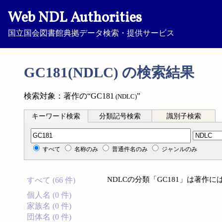
Web NDL Authorities
国立国会図書館典拠データ検索・提供サービス
GC181(NDLC) の検索結果
検索対象：著作の“GC181
”
(NDLC)
キーワード検索
分類記号検索
識別子検索
分類記号検索
すべて
名称のみ
普通件名のみ
ジャンルのみ
NDLCの分類「GC181」は著作
すべて (66 件)
個人名 (0 件)
家族名 (0 件)
団体名 (0 件)