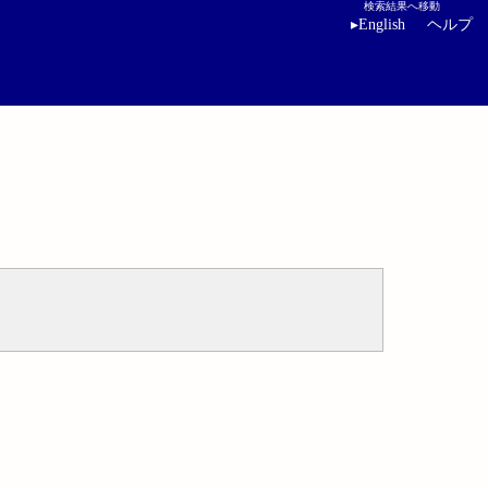
検索結果へ移動
▸
English
ヘルプ