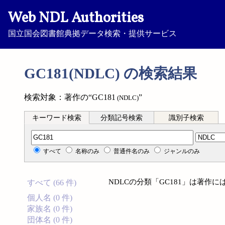
Web NDL Authorities
国立国会図書館典拠データ検索・提供サービス
GC181(NDLC) の検索結果
検索対象：著作の“GC181
”
(NDLC)
キーワード検索
分類記号検索
識別子検索
分類記号検索
すべて
名称のみ
普通件名のみ
ジャンルのみ
NDLCの分類「GC181」は著作
すべて (66 件)
個人名 (0 件)
家族名 (0 件)
団体名 (0 件)