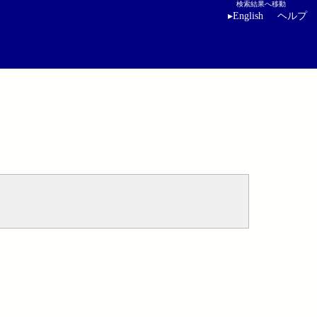
検索結果へ移動
▸
English
ヘルプ