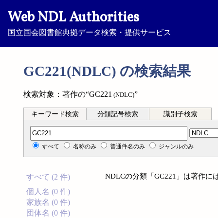
Web NDL Authorities
国立国会図書館典拠データ検索・提供サービス
GC221(NDLC) の検索結果
検索対象：著作の“GC221
”
(NDLC)
キーワード検索
分類記号検索
識別子検索
分類記号検索
すべて
名称のみ
普通件名のみ
ジャンルのみ
NDLCの分類「GC221」は著作
すべて (2 件)
個人名 (0 件)
家族名 (0 件)
団体名 (0 件)