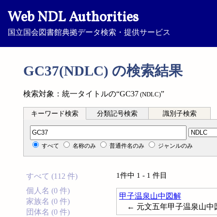
Web NDL Authorities
国立国会図書館典拠データ検索・提供サービス
GC37(NDLC) の検索結果
検索対象：統一タイトルの“GC37
”
(NDLC)
キーワード検索
分類記号検索
識別子検索
分類記号検索
すべて
名称のみ
普通件名のみ
ジャンルのみ
1件中 1 - 1 件目
すべて (112 件)
個人名 (0 件)
甲子温泉山中図解
家族名 (0 件)
← 元文五年甲子温泉山中
団体名 (0 件)