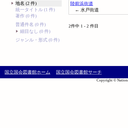
地名 (2 件)
陸前浜街道
統一タイトル (1 件)
← 水戸街道
著作 (0 件)
普通件名 (0 件)
2件中 1 - 2 件目
細目なし (0 件)
ジャンル・形式 (0 件)
国立国会図書館ホーム
国立国会図書館サーチ
Copyright © Nationa