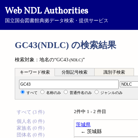
Web NDL Authorities
国立国会図書館典拠データ検索・提供サービス
GC43(NDLC) の検索結果
検索対象：地名の“GC43
”
(NDLC)
キーワード検索
分類記号検索
識別子検索
分類記号検索
すべて
名称のみ
普通件名のみ
ジャンルのみ
2件中 1 - 2 件目
すべて (3 件)
個人名 (0 件)
茨城県
家族名 (0 件)
← 茨城縣
団体名 (0 件)