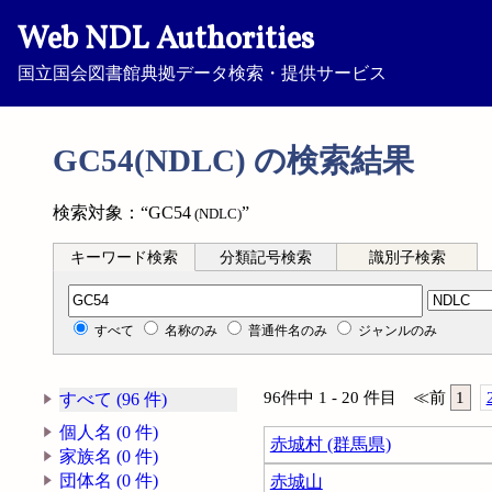
Web NDL Authorities
国立国会図書館典拠データ検索・提供サービス
GC54(NDLC) の検索結果
検索対象：“GC54
”
(NDLC)
キーワード検索
分類記号検索
識別子検索
分類記号検索
すべて
名称のみ
普通件名のみ
ジャンルのみ
96件中 1 - 20 件目
≪
前
1
すべて (96 件)
個人名 (0 件)
赤城村 (群馬県)
家族名 (0 件)
団体名 (0 件)
赤城山