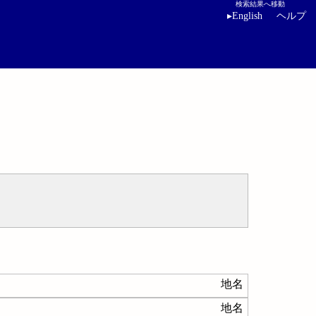
検索結果へ移動
▸
English
ヘルプ
地名
地名