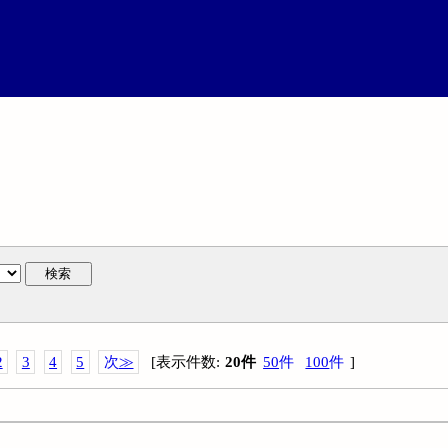
検索
2
3
4
5
次
≫
[
表示件数
:
20
件
50
件
100
件
]