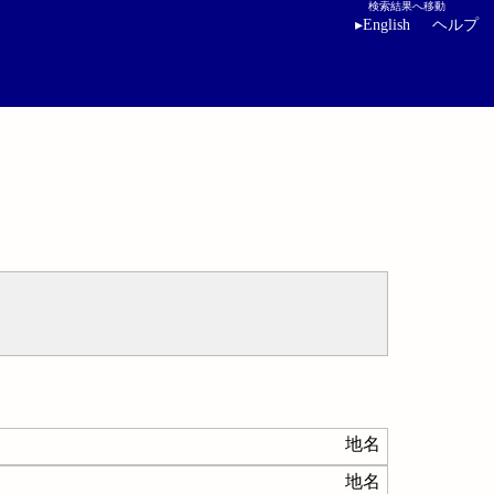
検索結果へ移動
▸
English
ヘルプ
地名
地名