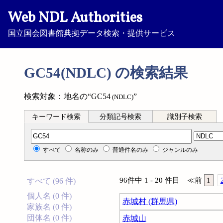
Web NDL Authorities
国立国会図書館典拠データ検索・提供サービス
GC54(NDLC) の検索結果
検索対象：地名の“GC54
”
(NDLC)
キーワード検索
分類記号検索
識別子検索
分類記号検索
すべて
名称のみ
普通件名のみ
ジャンルのみ
96件中 1 - 20 件目
≪
前
1
すべて (96 件)
個人名 (0 件)
赤城村 (群馬県)
家族名 (0 件)
団体名 (0 件)
赤城山