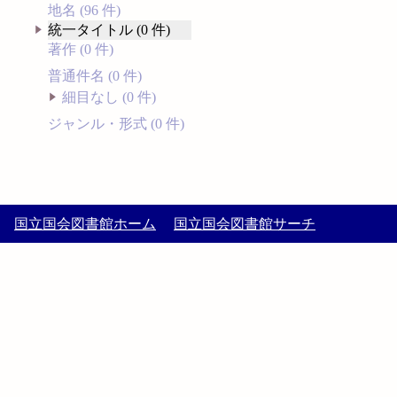
地名 (96 件)
統一タイトル (0 件)
著作 (0 件)
普通件名 (0 件)
細目なし (0 件)
ジャンル・形式 (0 件)
国立国会図書館ホーム
国立国会図書館サーチ