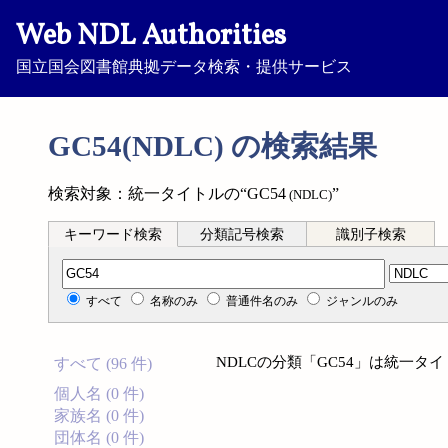
Web NDL Authorities
国立国会図書館典拠データ検索・提供サービス
GC54(NDLC) の検索結果
検索対象：統一タイトルの“GC54
”
(NDLC)
キーワード検索
分類記号検索
識別子検索
分類記号検索
すべて
名称のみ
普通件名のみ
ジャンルのみ
NDLCの分類「GC54」は統一
すべて (96 件)
個人名 (0 件)
家族名 (0 件)
団体名 (0 件)