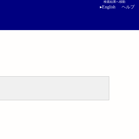
検索結果へ移動
▸
English
ヘルプ