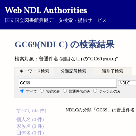
Web NDL Authorities
国立国会図書館典拠データ検索・提供サービス
GC69(NDLC) の検索結果
検索対象：普通件名 (細目なし) の“GC69
”
(NDLC)
キーワード検索
分類記号検索
識別子検索
分類記号検索
すべて
名称のみ
普通件名のみ
ジャンルのみ
NDLCの分類「GC69」は普通件名
すべて (43 件)
個人名 (0 件)
家族名 (0 件)
団体名 (0 件)