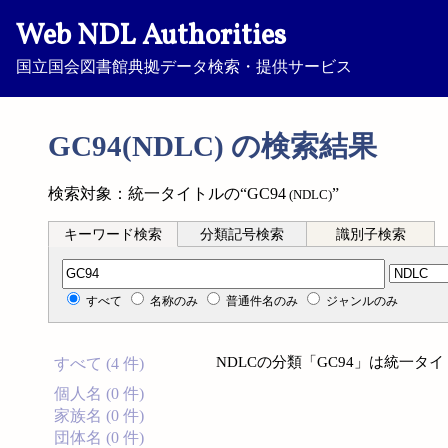
Web NDL Authorities
国立国会図書館典拠データ検索・提供サービス
GC94(NDLC) の検索結果
検索対象：統一タイトルの“GC94
”
(NDLC)
キーワード検索
分類記号検索
識別子検索
分類記号検索
すべて
名称のみ
普通件名のみ
ジャンルのみ
NDLCの分類「GC94」は統一
すべて (4 件)
個人名 (0 件)
家族名 (0 件)
団体名 (0 件)