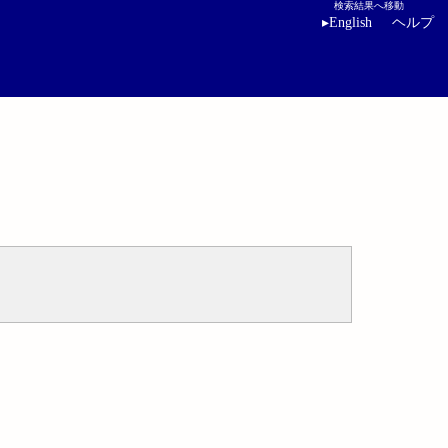
検索結果へ移動
▸
English
ヘルプ