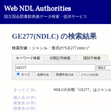
Web NDL Authorities
国立国会図書館典拠データ検索・提供サービス
GE277(NDLC) の検索結果
検索対象：ジャンル・形式の“GE277
”
(NDLC)
キーワード検索
分類記号検索
識別子検索
分類記号検索
すべて
名称のみ
普通件名のみ
ジャンルのみ
NDLCの分類「GE277」はジャ
すべて (7 件)
個人名 (0 件)
家族名 (0 件)
団体名 (0 件)