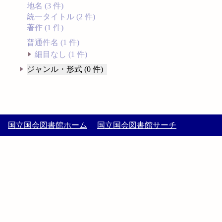
地名 (3 件)
統一タイトル (2 件)
著作 (1 件)
普通件名 (1 件)
細目なし (1 件)
ジャンル・形式 (0 件)
国立国会図書館ホーム
国立国会図書館サーチ