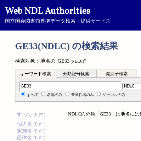
Web NDL Authorities
国立国会図書館典拠データ検索・提供サービス
GE33(NDLC) の検索結果
検索対象：地名の“GE33
”
(NDLC)
キーワード検索
分類記号検索
識別子検索
分類記号検索
すべて
名称のみ
普通件名のみ
ジャンルのみ
NDLCの分類「GE33」は地名に
すべて (8 件)
個人名 (0 件)
家族名 (0 件)
団体名 (0 件)