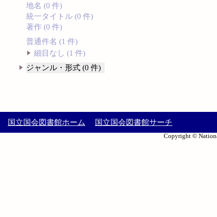
地名 (0 件)
統一タイトル (0 件)
著作 (0 件)
普通件名 (1 件)
細目なし (1 件)
ジャンル・形式 (0 件)
国立国会図書館ホーム
国立国会図書館サーチ
Copyright © Nationa