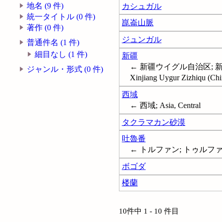
地名 (9 件)
カシュガル
統一タイトル (0 件)
崑崙山脈
著作 (0 件)
ジュンガル
普通件名 (1 件)
細目なし (1 件)
新疆
← 新疆ウイグル自治区; 新
ジャンル・形式 (0 件)
Xinjiang Uygur Zizhiqu (Chi
西域
← 西域; Asia, Central
タクラマカン砂漠
吐魯番
← トルファン; トゥルフ
ボゴダ
楼蘭
10件中 1 - 10 件目