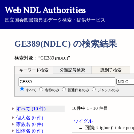
Web NDL Authorities
国立国会図書館典拠データ検索・提供サービス
GE389(NDLC) の検索結果
検索対象：“GE389
”
(NDLC)
キーワード検索
分類記号検索
識別子検索
分類記号検索
すべて
名称のみ
普通件名のみ
ジャンルのみ
10件中 1 - 10 件目
すべて (10 件)
個人名 (0 件)
ウイグル
家族名 (0 件)
← 回鶻; Uighur (Turkic peop
団体名 (0 件)