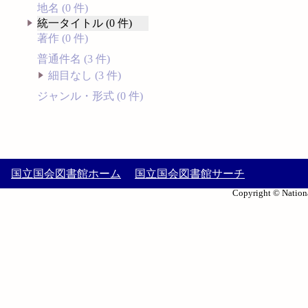
地名 (0 件)
統一タイトル (0 件)
著作 (0 件)
普通件名 (3 件)
細目なし (3 件)
ジャンル・形式 (0 件)
国立国会図書館ホーム
国立国会図書館サーチ
Copyright © Nationa