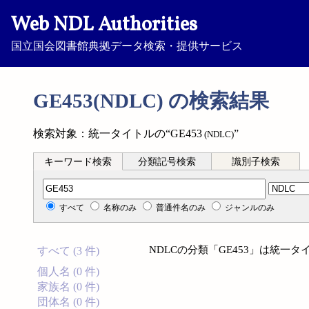
Web NDL Authorities
国立国会図書館典拠データ検索・提供サービス
GE453(NDLC) の検索結果
検索対象：統一タイトルの“GE453
”
(NDLC)
キーワード検索
分類記号検索
識別子検索
分類記号検索
すべて
名称のみ
普通件名のみ
ジャンルのみ
NDLCの分類「GE453」は統一
すべて (3 件)
個人名 (0 件)
家族名 (0 件)
団体名 (0 件)