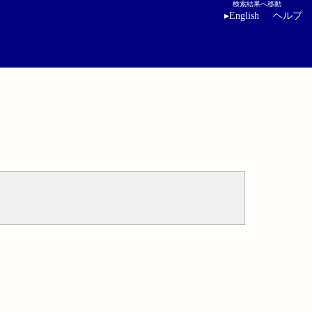
検索結果へ移動
▸
English
ヘルプ