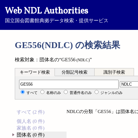
Web NDL Authorities
国立国会図書館典拠データ検索・提供サービス
GE556(NDLC) の検索結果
検索対象：団体名の“GE556
”
(NDLC)
キーワード検索
分類記号検索
識別子検索
分類記号検索
すべて
名称のみ
普通件名のみ
ジャンルのみ
NDLCの分類「GE556」は団体
すべて (2 件)
個人名 (0 件)
家族名 (0 件)
団体名 (0 件)