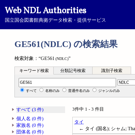
Web NDL Authorities
国立国会図書館典拠データ検索・提供サービス
GE561(NDLC) の検索結果
検索対象：“GE561
”
(NDLC)
キーワード検索
分類記号検索
識別子検索
分類記号検索
すべて
名称のみ
普通件名のみ
ジャンルのみ
3件中 1 - 3 件目
すべて (3 件)
個人名 (0 件)
タイ
家族名 (0 件)
← タイ (国名); シャム; Thai
団体名 (0 件)