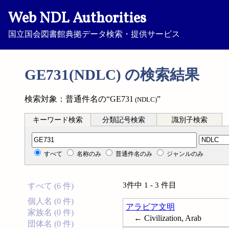
Web NDL Authorities
国立国会図書館典拠データ検索・提供サービス
GE731(NDLC) の検索結果
検索対象：普通件名の“GE731
”
(NDLC)
キーワード検索
分類記号検索
識別子検索
分類記号検索
すべて
名称のみ
普通件名のみ
ジャンルのみ
3件中 1 - 3 件目
すべて (6 件)
個人名 (0 件)
アラビア文明
家族名 (0 件)
← Civilization, Arab
団体名 (0 件)