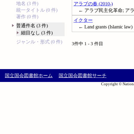
地名 (3 件)
アラブの春 (2010-)
統一タイトル (0 件)
← アラブ民主化革命; アラブ革命;
著作 (0 件)
イクター
普通件名 (3 件)
← Land grants (Islamic law)
細目なし (3 件)
ジャンル・形式 (0 件)
3件中 1 - 3 件目
国立国会図書館ホーム
国立国会図書館サーチ
Copyright © Nationa