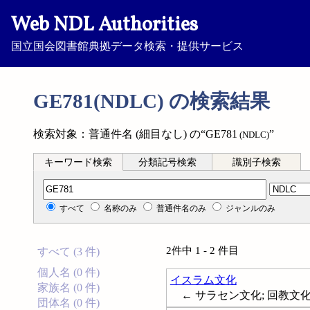
Web NDL Authorities
国立国会図書館典拠データ検索・提供サービス
GE781(NDLC) の検索結果
検索対象：普通件名 (細目なし) の“GE781
”
(NDLC)
キーワード検索
分類記号検索
識別子検索
分類記号検索
すべて
名称のみ
普通件名のみ
ジャンルのみ
2件中 1 - 2 件目
すべて (3 件)
個人名 (0 件)
イスラム文化
家族名 (0 件)
← サラセン文化; 回教文化; Islam
団体名 (0 件)