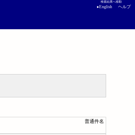
検索結果へ移動
▸
English
ヘルプ
普通件名