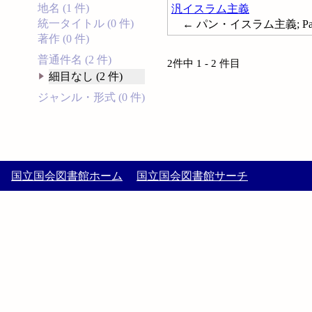
地名 (1 件)
汎イスラム主義
統一タイトル (0 件)
← パン・イスラム主義; Pani
著作 (0 件)
普通件名 (2 件)
2件中 1 - 2 件目
細目なし (2 件)
ジャンル・形式 (0 件)
国立国会図書館ホーム
国立国会図書館サーチ