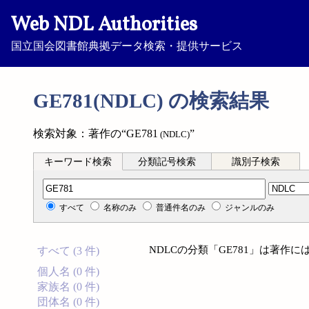
Web NDL Authorities
国立国会図書館典拠データ検索・提供サービス
GE781(NDLC) の検索結果
検索対象：著作の“GE781
”
(NDLC)
キーワード検索
分類記号検索
識別子検索
分類記号検索
すべて
名称のみ
普通件名のみ
ジャンルのみ
NDLCの分類「GE781」は著作
すべて (3 件)
個人名 (0 件)
家族名 (0 件)
団体名 (0 件)