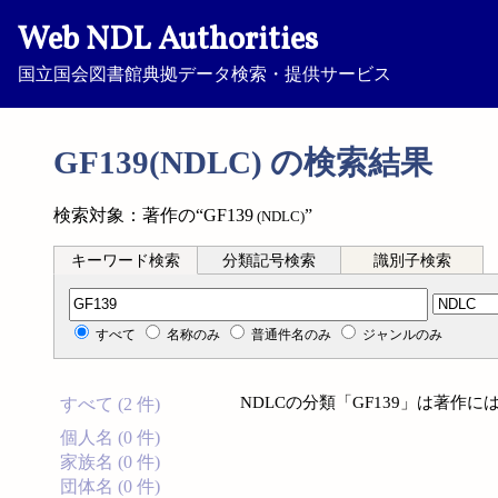
Web NDL Authorities
国立国会図書館典拠データ検索・提供サービス
GF139(NDLC) の検索結果
検索対象：著作の“GF139
”
(NDLC)
キーワード検索
分類記号検索
識別子検索
分類記号検索
すべて
名称のみ
普通件名のみ
ジャンルのみ
NDLCの分類「GF139」は著作
すべて (2 件)
個人名 (0 件)
家族名 (0 件)
団体名 (0 件)