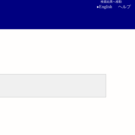
検索結果へ移動
▸
English
ヘルプ