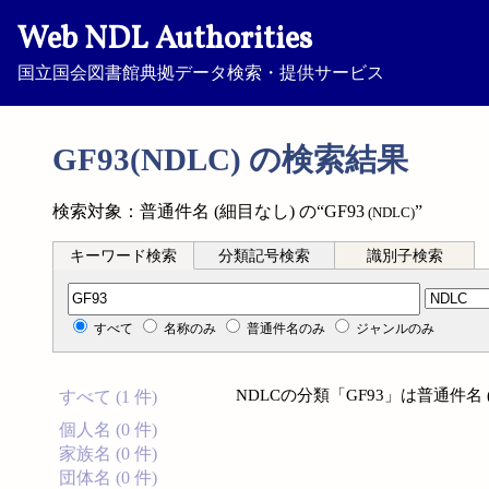
Web NDL Authorities
国立国会図書館典拠データ検索・提供サービス
GF93(NDLC) の検索結果
検索対象：普通件名 (細目なし) の“GF93
”
(NDLC)
キーワード検索
分類記号検索
識別子検索
分類記号検索
すべて
名称のみ
普通件名のみ
ジャンルのみ
NDLCの分類「GF93」は普通件名
すべて (1 件)
個人名 (0 件)
家族名 (0 件)
団体名 (0 件)