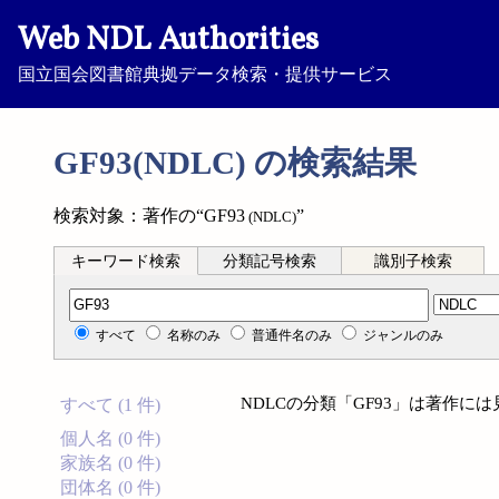
Web NDL Authorities
国立国会図書館典拠データ検索・提供サービス
GF93(NDLC) の検索結果
検索対象：著作の“GF93
”
(NDLC)
キーワード検索
分類記号検索
識別子検索
分類記号検索
すべて
名称のみ
普通件名のみ
ジャンルのみ
NDLCの分類「GF93」は著作に
すべて (1 件)
個人名 (0 件)
家族名 (0 件)
団体名 (0 件)