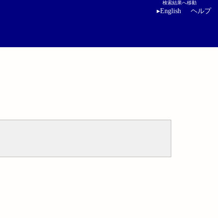
検索結果へ移動
▸
English
ヘルプ