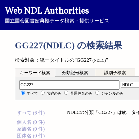
Web NDL Authorities
国立国会図書館典拠データ検索・提供サービス
GG227(NDLC) の検索結果
検索対象：統一タイトルの“GG227
”
(NDLC)
キーワード検索
分類記号検索
識別子検索
分類記号検索
すべて
名称のみ
普通件名のみ
ジャンルのみ
NDLCの分類「GG227」は統一
すべて (6 件)
個人名 (0 件)
家族名 (0 件)
団体名 (0 件)