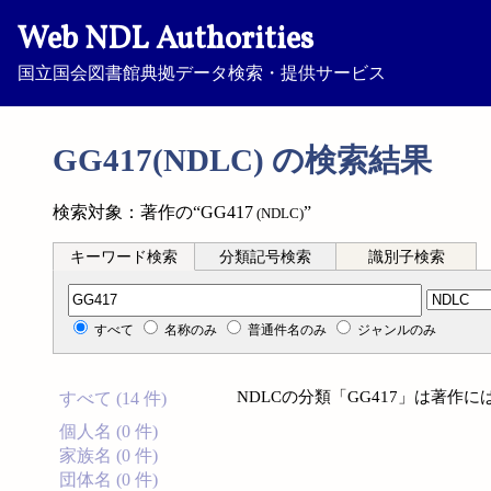
Web NDL Authorities
国立国会図書館典拠データ検索・提供サービス
GG417(NDLC) の検索結果
検索対象：著作の“GG417
”
(NDLC)
キーワード検索
分類記号検索
識別子検索
分類記号検索
すべて
名称のみ
普通件名のみ
ジャンルのみ
NDLCの分類「GG417」は著作
すべて (14 件)
個人名 (0 件)
家族名 (0 件)
団体名 (0 件)