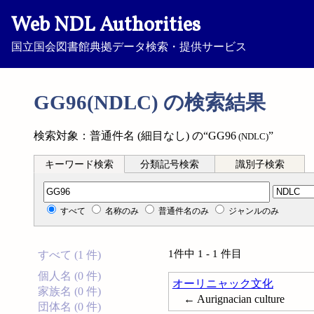
Web NDL Authorities
国立国会図書館典拠データ検索・提供サービス
GG96(NDLC) の検索結果
検索対象：普通件名 (細目なし) の“GG96
”
(NDLC)
キーワード検索
分類記号検索
識別子検索
分類記号検索
すべて
名称のみ
普通件名のみ
ジャンルのみ
1件中 1 - 1 件目
すべて (1 件)
個人名 (0 件)
オーリニャック文化
家族名 (0 件)
← Aurignacian culture
団体名 (0 件)