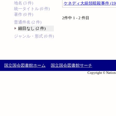
地名 (3 件)
ケネディ大統領暗殺事件 (196
統一タイトル (0 件)
著作 (0 件)
2件中 1 - 2 件目
普通件名 (2 件)
細目なし (2 件)
ジャンル・形式 (0 件)
国立国会図書館ホーム
国立国会図書館サーチ
Copyright © Nationa