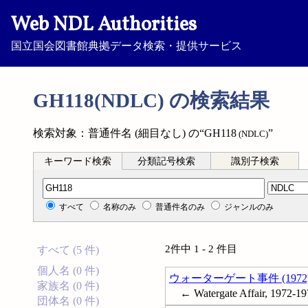
Web NDL Authorities
国立国会図書館典拠データ検索・提供サービス
GH118(NDLC) の検索結果
検索対象：普通件名 (細目なし) の“GH118
”
(NDLC)
キーワード検索
分類記号検索
識別子検索
分類記号検索
すべて
名称のみ
普通件名のみ
ジャンルのみ
2件中 1 - 2 件目
すべて (5 件)
個人名 (0 件)
ウォーターゲート事件 (1972
家族名 (0 件)
← Watergate Affair, 1972-1
団体名 (0 件)