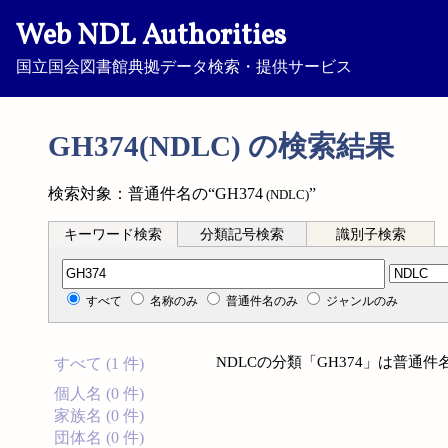
Web NDL Authorities
国立国会図書館典拠データ検索・提供サービス
GH374(NDLC) の検索結果
検索対象：普通件名の“GH374
”
(NDLC)
キーワード検索
分類記号検索
識別子検索
分類記号検索
すべて
名称のみ
普通件名のみ
ジャンルのみ
NDLCの分類「GH374」は普通
すべて (1 件)
個人名 (0 件)
家族名 (0 件)
団体名 (0 件)