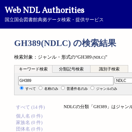
Web NDL Authorities
国立国会図書館典拠データ検索・提供サービス
GH389(NDLC) の検索結果
検索対象：ジャンル・形式の“GH389
”
(NDLC)
キーワード検索
分類記号検索
識別子検索
分類記号検索
すべて
名称のみ
普通件名のみ
ジャンルのみ
NDLCの分類「GH389」はジ
すべて (14 件)
個人名 (0 件)
家族名 (0 件)
団体名 (0 件)