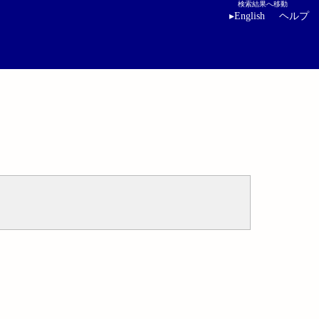
検索結果へ移動
▸
English
ヘルプ