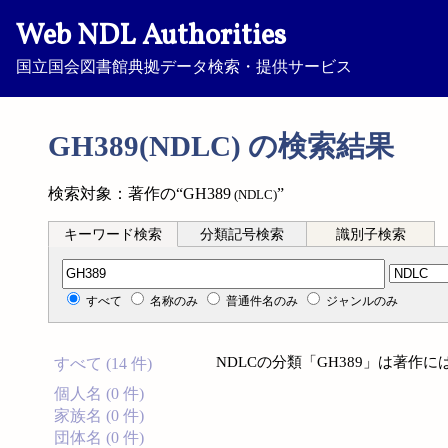
Web NDL Authorities
国立国会図書館典拠データ検索・提供サービス
GH389(NDLC) の検索結果
検索対象：著作の“GH389
”
(NDLC)
キーワード検索
分類記号検索
識別子検索
分類記号検索
すべて
名称のみ
普通件名のみ
ジャンルのみ
NDLCの分類「GH389」は著作
すべて (14 件)
個人名 (0 件)
家族名 (0 件)
団体名 (0 件)