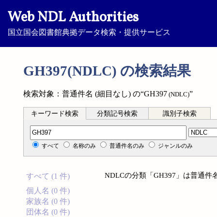
Web NDL Authorities
国立国会図書館典拠データ検索・提供サービス
GH397(NDLC) の検索結果
検索対象：普通件名 (細目なし) の“GH397
”
(NDLC)
キーワード検索
分類記号検索
識別子検索
分類記号検索
すべて
名称のみ
普通件名のみ
ジャンルのみ
NDLCの分類「GH397」は普通件
すべて (1 件)
個人名 (0 件)
家族名 (0 件)
団体名 (0 件)