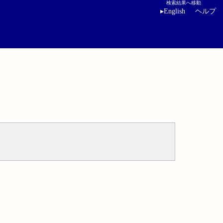
検索結果へ移動
▸
English
ヘルプ