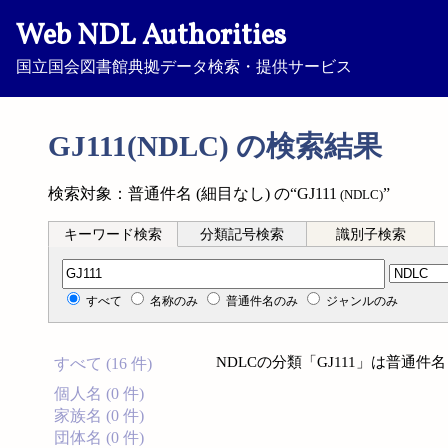
Web NDL Authorities
国立国会図書館典拠データ検索・提供サービス
GJ111(NDLC) の検索結果
検索対象：普通件名 (細目なし) の“GJ111
”
(NDLC)
キーワード検索
分類記号検索
識別子検索
分類記号検索
すべて
名称のみ
普通件名のみ
ジャンルのみ
NDLCの分類「GJ111」は普通件
すべて (16 件)
個人名 (0 件)
家族名 (0 件)
団体名 (0 件)