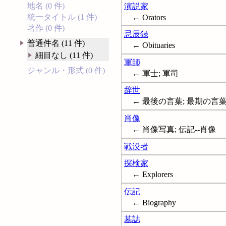
地名 (0 件)
演説家
統一タイトル (1 件)
← Orators
著作 (0 件)
忌辰録
普通件名 (11 件)
← Obituaries
細目なし (11 件)
軍師
ジャンル・形式 (0 件)
← 軍士; 軍司
辞世
← 最後の言葉; 最期の言葉; 辞
肖像
← 肖像写真; 伝記--肖像
戦没者
探検家
← Explorers
伝記
← Biography
墓誌