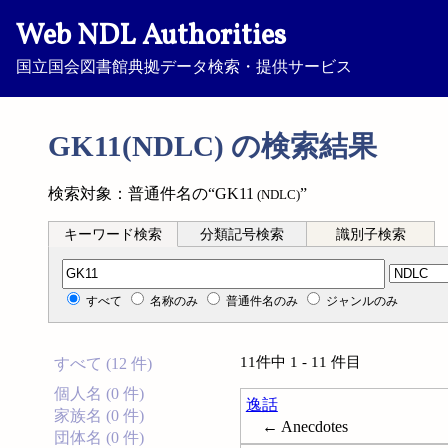
Web NDL Authorities
国立国会図書館典拠データ検索・提供サービス
GK11(NDLC) の検索結果
検索対象：普通件名の“GK11
”
(NDLC)
キーワード検索
分類記号検索
識別子検索
分類記号検索
すべて
名称のみ
普通件名のみ
ジャンルのみ
11件中 1 - 11 件目
すべて (12 件)
個人名 (0 件)
逸話
家族名 (0 件)
← Anecdotes
団体名 (0 件)