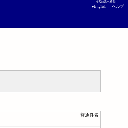
検索結果へ移動
▸
English
ヘルプ
普通件名