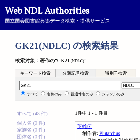
Web NDL Authorities
国立国会図書館典拠データ検索・提供サービス
GK21(NDLC) の検索結果
検索対象：著作の“GK21
”
(NDLC)
キーワード検索
分類記号検索
識別子検索
分類記号検索
すべて
名称のみ
普通件名のみ
ジャンルのみ
1件中 1 - 1 件目
すべて (48 件)
個人名 (0 件)
英雄伝
家族名 (0 件)
創作者:
Plutarchus
団体名 (0 件)