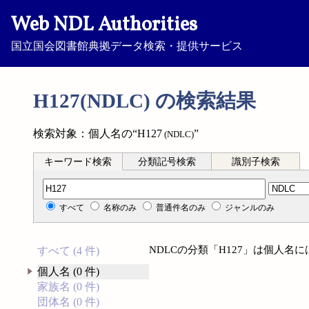
Web NDL Authorities
国立国会図書館典拠データ検索・提供サービス
H127(NDLC) の検索結果
検索対象：個人名の“H127
”
(NDLC)
キーワード検索
分類記号検索
識別子検索
分類記号検索
すべて
名称のみ
普通件名のみ
ジャンルのみ
NDLCの分類「H127」は個人名
すべて (4 件)
個人名 (0 件)
家族名 (0 件)
団体名 (0 件)