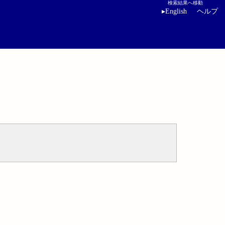
検索結果へ移動
▸
English
ヘルプ