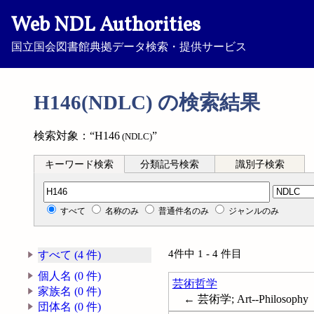
Web NDL Authorities
国立国会図書館典拠データ検索・提供サービス
H146(NDLC) の検索結果
検索対象：“H146
”
(NDLC)
キーワード検索
分類記号検索
識別子検索
分類記号検索
すべて
名称のみ
普通件名のみ
ジャンルのみ
4件中 1 - 4 件目
すべて (4 件)
個人名 (0 件)
芸術哲学
家族名 (0 件)
← 芸術学; Art--Philosophy
団体名 (0 件)