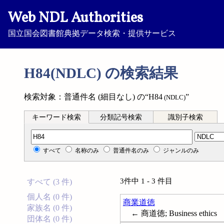
Web NDL Authorities
国立国会図書館典拠データ検索・提供サービス
H84(NDLC) の検索結果
検索対象：普通件名 (細目なし) の“H84
”
(NDLC)
キーワード検索
分類記号検索
識別子検索
分類記号検索
すべて
名称のみ
普通件名のみ
ジャンルのみ
3件中 1 - 3 件目
すべて (3 件)
個人名 (0 件)
商業道徳
家族名 (0 件)
← 商道徳; Business ethics
団体名 (0 件)