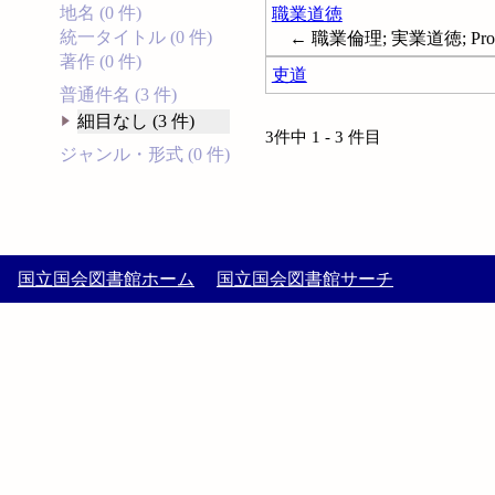
地名 (0 件)
職業道徳
統一タイトル (0 件)
← 職業倫理; 実業道徳; Profess
著作 (0 件)
吏道
普通件名 (3 件)
細目なし (3 件)
3件中 1 - 3 件目
ジャンル・形式 (0 件)
国立国会図書館ホーム
国立国会図書館サーチ