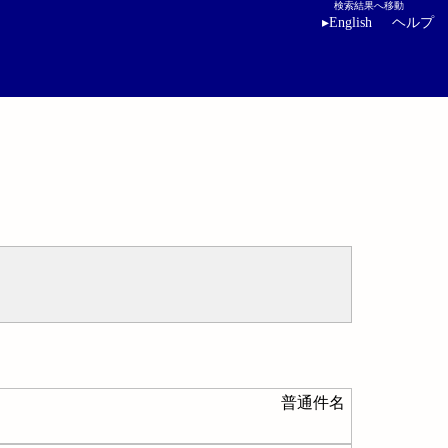
検索結果へ移動
▸
English
ヘルプ
普通件名