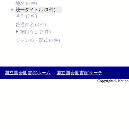
地名 (0 件)
統一タイトル (0 件)
著作 (0 件)
普通件名 (3 件)
細目なし (3 件)
ジャンル・形式 (0 件)
国立国会図書館ホーム
国立国会図書館サーチ
Copyright © Nationa