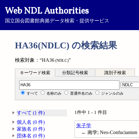
Web NDL Authorities
国立国会図書館典拠データ検索・提供サービス
HA36(NDLC) の検索結果
検索対象：“HA36
”
(NDLC)
キーワード検索
分類記号検索
識別子検索
分類記号検索
すべて
名称のみ
普通件名のみ
ジャンルのみ
1件中 1 - 1 件目
すべて (1 件)
個人名 (0 件)
朱子学
家族名 (0 件)
← 南学; Neo-Confucianism
団体名 (0 件)