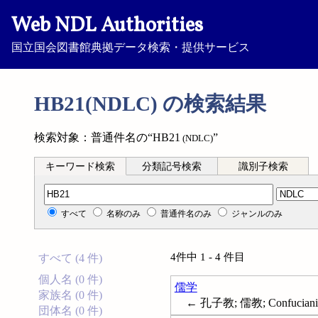
Web NDL Authorities
国立国会図書館典拠データ検索・提供サービス
HB21(NDLC) の検索結果
検索対象：普通件名の“HB21
”
(NDLC)
キーワード検索
分類記号検索
識別子検索
分類記号検索
すべて
名称のみ
普通件名のみ
ジャンルのみ
4件中 1 - 4 件目
すべて (4 件)
個人名 (0 件)
儒学
家族名 (0 件)
← 孔子教; 儒教; Confucian
団体名 (0 件)