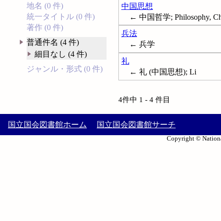
地名 (0 件)
中国思想
統一タイトル (0 件)
← 中国哲学; Philosophy, Ch
著作 (0 件)
兵法
普通件名 (4 件)
← 兵学
細目なし (4 件)
礼
ジャンル・形式 (0 件)
← 礼 (中国思想); Li
4件中 1 - 4 件目
国立国会図書館ホーム
国立国会図書館サーチ
Copyright © Nationa