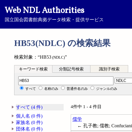
Web NDL Authorities
国立国会図書館典拠データ検索・提供サービス
HB53(NDLC) の検索結果
検索対象：“HB53
”
(NDLC)
キーワード検索
分類記号検索
識別子検索
分類記号検索
すべて
名称のみ
普通件名のみ
ジャンルのみ
4件中 1 - 4 件目
すべて (4 件)
個人名 (0 件)
儒学
家族名 (0 件)
← 孔子教; 儒教; Confucian
団体名 (0 件)