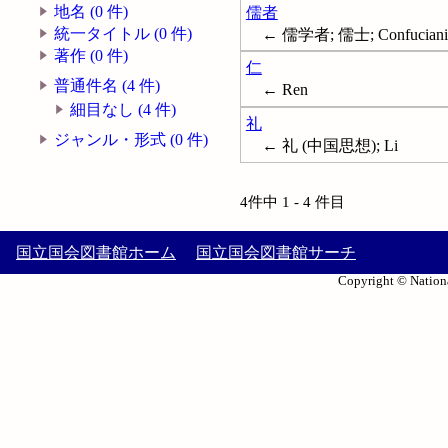
地名 (0 件)
儒者
統一タイトル (0 件)
← 儒学者; 儒士; Confucianis
著作 (0 件)
仁
普通件名 (4 件)
← Ren
細目なし (4 件)
礼
ジャンル・形式 (0 件)
← 礼 (中国思想); Li
4件中 1 - 4 件目
国立国会図書館ホーム
国立国会図書館サーチ
Copyright © Nationa