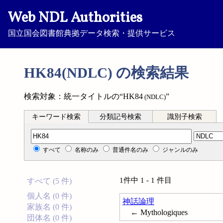
Web NDL Authorities
国立国会図書館典拠データ検索・提供サービス
HK84(NDLC) の検索結果
検索対象：統一タイトルの“HK84
”
(NDLC)
キーワード検索
分類記号検索
識別子検索
分類記号検索
すべて
名称のみ
普通件名のみ
ジャンルのみ
1件中 1 - 1 件目
すべて (5 件)
個人名 (0 件)
神話論理
家族名 (0 件)
← Mythologiques
団体名 (0 件)