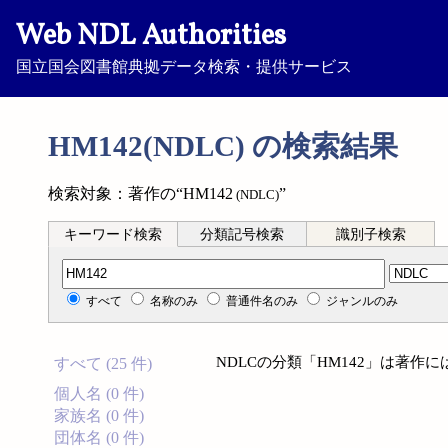
Web NDL Authorities
国立国会図書館典拠データ検索・提供サービス
HM142(NDLC) の検索結果
検索対象：著作の“HM142
”
(NDLC)
キーワード検索
分類記号検索
識別子検索
分類記号検索
すべて
名称のみ
普通件名のみ
ジャンルのみ
NDLCの分類「HM142」は著作
すべて (25 件)
個人名 (0 件)
家族名 (0 件)
団体名 (0 件)