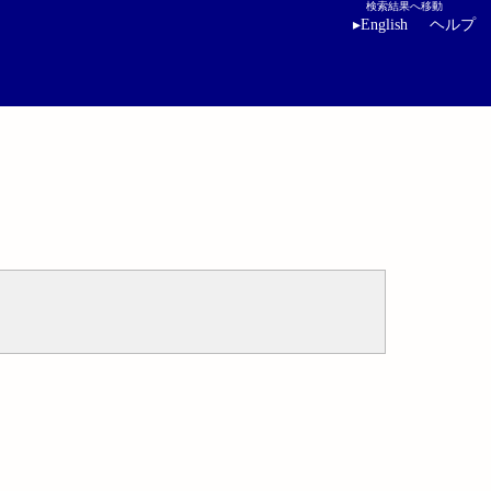
検索結果へ移動
▸
English
ヘルプ