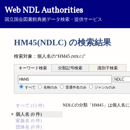
Web NDL Authorities
国立国会図書館典拠データ検索・提供サービス
HM45(NDLC) の検索結果
検索対象：個人名の“HM45
”
(NDLC)
キーワード検索
分類記号検索
識別子検索
分類記号検索
すべて
名称のみ
普通件名のみ
ジャンルのみ
NDLCの分類「HM45」は個人
すべて (13 件)
個人名 (0 件)
家族名 (0 件)
団体名 (0 件)