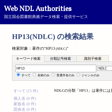
Web NDL Authorities
国立国会図書館典拠データ検索・提供サービス
HP13(NDLC) の検索結果
検索対象：著作の“HP13
”
(NDLC)
キーワード検索
分類記号検索
識別子検索
分類記号検索
すべて
名称のみ
普通件名のみ
ジャンルのみ
NDLCの分類「HP13」は著作に
すべて (15 件)
個人名 (0 件)
家族名 (0 件)
団体名 (0 件)