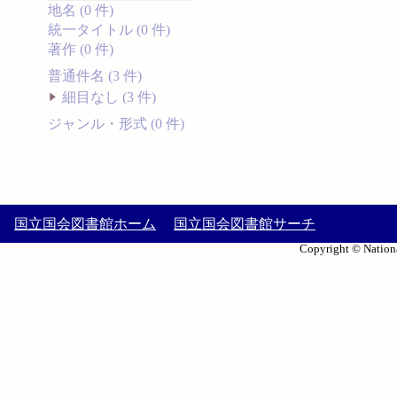
地名 (0 件)
統一タイトル (0 件)
著作 (0 件)
普通件名 (3 件)
細目なし (3 件)
ジャンル・形式 (0 件)
国立国会図書館ホーム
国立国会図書館サーチ
Copyright © Nationa