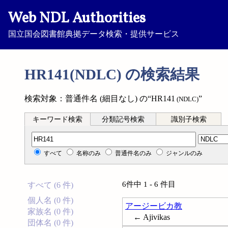
Web NDL Authorities
国立国会図書館典拠データ検索・提供サービス
HR141(NDLC) の検索結果
検索対象：普通件名 (細目なし) の“HR141
”
(NDLC)
キーワード検索
分類記号検索
識別子検索
分類記号検索
すべて
名称のみ
普通件名のみ
ジャンルのみ
6件中 1 - 6 件目
すべて (6 件)
個人名 (0 件)
アージービカ教
家族名 (0 件)
← Ajivikas
団体名 (0 件)