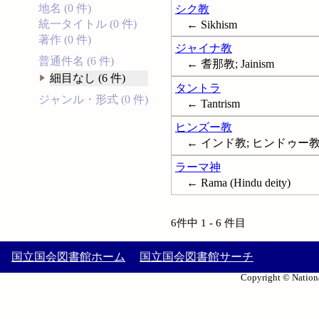
地名 (0 件)
シク教
統一タイトル (0 件)
← Sikhism
著作 (0 件)
ジャイナ教
普通件名 (6 件)
← 耆那教; Jainism
細目なし (6 件)
タントラ
ジャンル・形式 (0 件)
← Tantrism
ヒンズー教
← インド教; ヒンドゥー教; H
ラーマ神
← Rama (Hindu deity)
6件中 1 - 6 件目
国立国会図書館ホーム
国立国会図書館サーチ
Copyright © Nationa