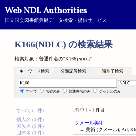
Web NDL Authorities
国立国会図書館典拠データ検索・提供サービス
K166(NDLC) の検索結果
検索対象：普通件名の“K166
”
(NDLC)
キーワード検索
分類記号検索
識別子検索
分類記号検索
すべて
名称のみ
普通件名のみ
ジャンルのみ
1件中 1 - 1 件目
すべて (1 件)
個人名 (0 件)
クメール美術
家族名 (0 件)
← 美術 (クメール); Art, Kh
団体名 (0 件)