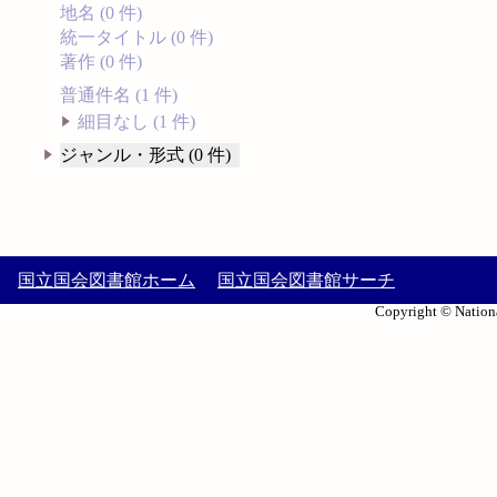
地名 (0 件)
統一タイトル (0 件)
著作 (0 件)
普通件名 (1 件)
細目なし (1 件)
ジャンル・形式 (0 件)
国立国会図書館ホーム
国立国会図書館サーチ
Copyright © Nationa